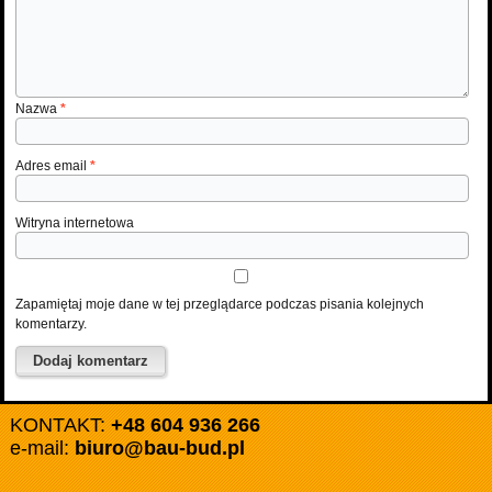
Nazwa
*
Adres email
*
Witryna internetowa
Zapamiętaj moje dane w tej przeglądarce podczas pisania kolejnych
komentarzy.
KONTAKT:
+48 604 936 266
e-mail:
biuro@bau-bud.pl