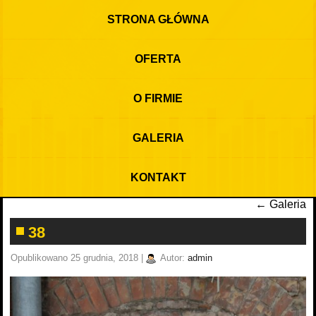
STRONA GŁÓWNA
OFERTA
O FIRMIE
GALERIA
KONTAKT
←
Galeria
38
Opublikowano
25 grudnia, 2018
|
Autor:
admin